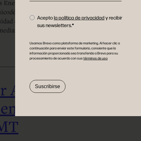
gos Energy Control y miembro organizador
psicodélicos de Fuerteventura. Actualmente,
Acepto
la política de privacidad
y recibir
sidad de Coimbra, donde investiga los
sus newsletters.
l mediante técnicas de neuroimagen.
Usamos Brevo como plataforma de marketing. Al hacer clic a
continuación para enviar este formulario, consiente que la
información proporcionada sea transferida a Brevo para su
procesamiento de acuerdo con sus
términos de uso
ir AtaiBeckley
Suscribirse
ientos basados
DMT