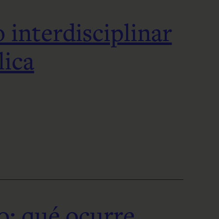
 interdisciplinar
lica
o: qué ocurre