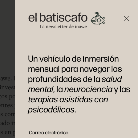
Un vehículo de inmersión
mensual para navegar las
profundidades de la
salud
awe. Esgraduado en Farmacia por la
investigación en Neurociencia Clínica y
mental
, la
neurociencia
y las
cos por la Universidad de Maastricht. A lo
terapias asistidas con
rentes proyectos de investigación con
psicodélicos
.
tros como la Universidad Autónoma de
tado involucrado en diversas fundaciones
os en países como EEUU y Suiza. Es