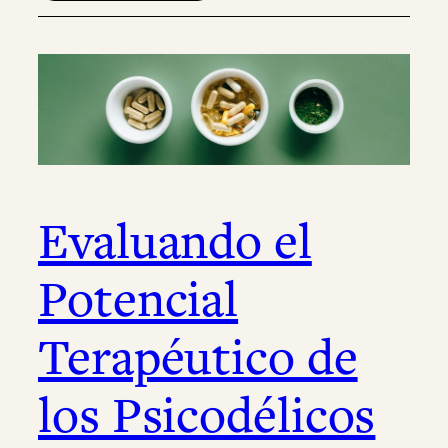
Evaluando el
Potencial
Terapéutico de
los Psicodélicos