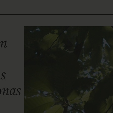
ón
os
onas