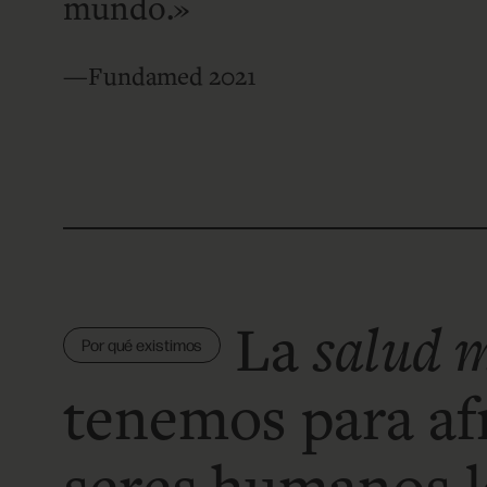
mundo.»
—Fundamed 2021
La
salud 
Por qué existimos
tenemos para a