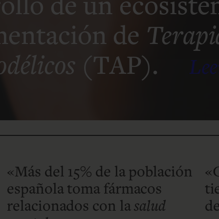
rollo de un ecosist
ementación de
Terapi
odélicos
(TAP).
Lee
«Más del 15% de la población
«C
española toma fármacos
t
relacionados con la
salud
de