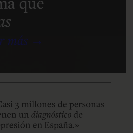
ema que
as
r más
asi 3 millones de personas
ienen un
diagnóstico
de
presión en España.»