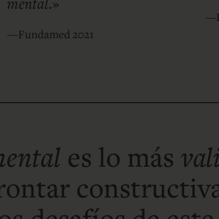
mental
.»
—F
—Fundamed 2021
mental
es lo más
val
frontar constructi