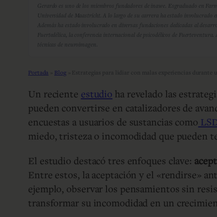
Gerardo es uno de los miembros fundadores de inawe. Esgraduado en Farmaci
Universidad de Maastricht. A lo largo de su carrera ha estado involucrado e
Además ha estado involucrado en diversas fundaciones dedicadas al desarro
Fuertedélica, la conferencia internacional de psicodélicos de Fuerteventura.
técnicas de neuroimagen.
Portada
»
Blog
»
Estrategias para lidiar con malas experiencias durante u
Un reciente
estudio
ha revelado las estrateg
pueden convertirse en catalizadores de avanc
encuestas a usuarios de sustancias como
LSD
miedo, tristeza o incomodidad que pueden te
El estudio destacó tres enfoques clave:
acept
Entre estos, la aceptación y el «rendirse» a
ejemplo, observar los pensamientos sin resis
transformar su incomodidad en un crecimient