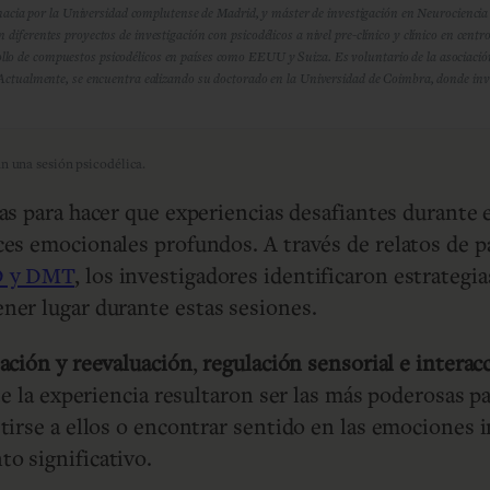
a por la Universidad complutense de Madrid, y máster de investigación en Neurociencia Clí
n diferentes proyectos de investigación con psicodélicos a nivel pre-clínico y clínico en ce
llo de compuestos psicodélicos en países como EEUU y Suiza. Es voluntario de la asociaci
 Actualmente, se encuentra ealizando su doctorado en la Universidad de Coimbra, donde invest
n una sesión psicodélica.
ias para hacer que experiencias desafiantes durante 
es emocionales profundos. A través de relatos de p
 y DMT
, los investigadores identificaron estrateg
ner lugar durante estas sesiones.
ación y reevaluación
,
regulación sensorial e interacc
nte la experiencia resultaron ser las más poderosas
tirse a ellos o encontrar sentido en las emociones 
o significativo.