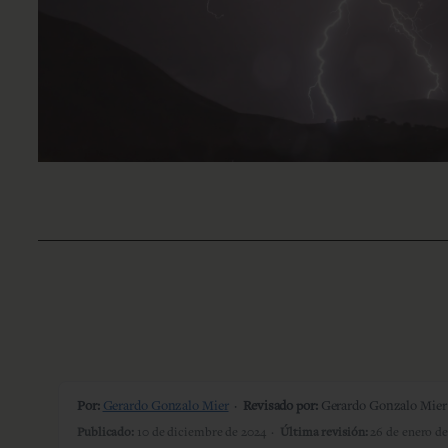
Por:
Gerardo Gonzalo Mier
·
Revisado por:
Gerardo Gonzalo Mier (
Publicado:
10 de diciembre de 2024 ·
Última revisión:
26 de enero de