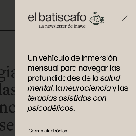
Un vehículo de inmersión
ias para lidiar
mensual para navegar las
profundidades de la
salud
las
mental
, la
neurociencia
y las
terapias asistidas con
ncias durante
psicodélicos
.
sesión