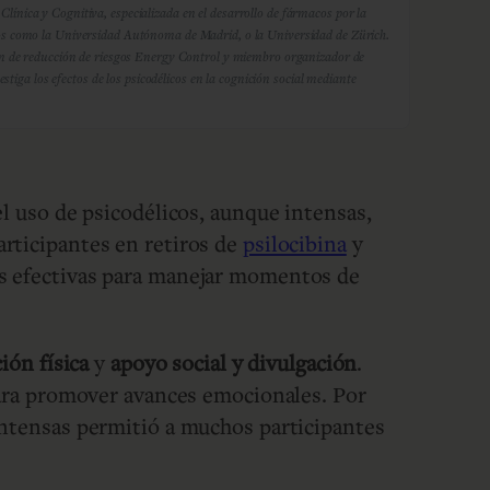
nica y Cognitiva, especializada en el desarrollo de fármacos por la
ntros como la Universidad Autónoma de Madrid, o la Universidad de Zürich.
ón de reducción de riesgos Energy Control y miembro organizador de
iga los efectos de los psicodélicos en la cognición social mediante
el uso de psicodélicos, aunque intensas,
articipantes en retiros de
psilocibina
y
ias efectivas para manejar momentos de
ión física
y
apoyo social y divulgación
.
 para promover avances emocionales. Por
intensas permitió a muchos participantes