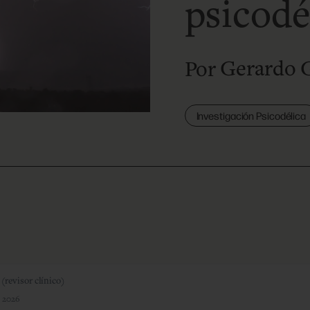
psicodé
Gerardo 
Por
Investigación Psicodélica
revisor clínico)
 2026