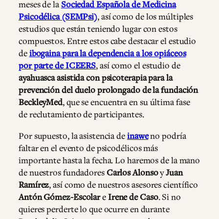
meses de la
Sociedad Española de Medicina
Psicodélica (SEMPsi)
, así como de los múltiples
estudios que están teniendo lugar con estos
compuestos. Entre estos cabe destacar el estudio
de
ibogaina para la dependencia a los opiáceos
por parte de ICEERS
, así como el estudio de
ayahuasca asistida con psicoterapia para la
prevención del duelo prolongado de la fundación
BeckleyMed
, que se encuentra en su última fase
de reclutamiento de participantes.
Por supuesto, la asistencia de
inawe
no podría
faltar en el evento de psicodélicos más
importante hasta la fecha. Lo haremos de la mano
de nuestros fundadores
Carlos Alonso
y
Juan
Ramírez
, así como de nuestros asesores científico
Antón Gómez-Escolar
e
Irene de Caso
. Si no
quieres perderte lo que ocurre en durante