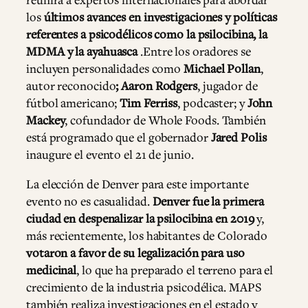
reunirá a expertos internacionales para abordar
los
últimos avances en investigaciones y políticas
referentes a psicodélicos como la psilocibina, la
MDMA y la ayahuasca
.Entre los oradores se
incluyen personalidades como
Michael Pollan
,
autor reconocido
; Aaron Rodgers
, jugador de
fútbol americano;
Tim Ferriss
, podcaster; y
John
Mackey
, cofundador de Whole Foods. También
está programado que el gobernador
Jared Polis
inaugure el evento el 21 de junio.
La elección de Denver para este importante
evento no es casualidad.
Denver fue la primera
ciudad en despenalizar la psilocibina en 2019
y,
más recientemente, los habitantes de Colorado
votaron a favor de su legalización para uso
medicinal
, lo que ha preparado el terreno para el
crecimiento de la industria psicodélica. MAPS
también realiza investigaciones en el estado y