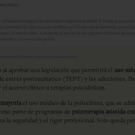
sor clínico)
da en Psicofarmacología por la Universidad Complutense de Madrid. A lo largo de su carrera 
 la Universidad de California en Santa Bárbara y la Universidad de Maastricht, con un interé
imagen y la práctica clínica. Actualmente es asistente de investigación en el Danish Rese
psicodélicos a la conversación pública.
con psicodélicos para trastornos de salud mental.
 al aprobar una legislación que permitirá el
uso méd
 de estrés postraumático (TEPT) y las adicciones. De
 el acceso clínico a terapias psicodélicas.
 mayoría
el uso médico de la psilocibina, que se adm
 como parte de programas de
psicoterapia asistida co
iza la seguridad y el rigor profesional. Solo queda p