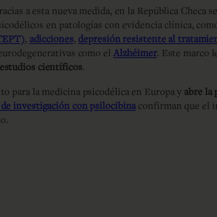
racias a esta nueva medida, en la República Checa se
sicodélicos en patologías con evidencia clínica, com
TEPT)
,
adicciones
,
depresión resistente al tratamie
eurodegenerativas como el
Alzhéimer
. Este marco l
estudios científicos
.
to para la medicina psicodélica en Europa y
abre la
de investigación con psilocibina
confirman que el im
do.