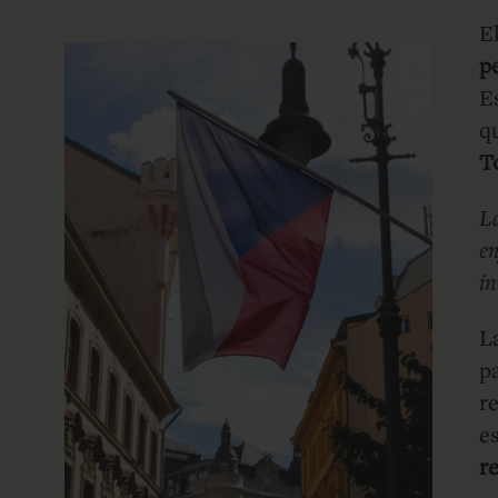
E
p
E
q
T
La
en
in
L
p
r
e
r