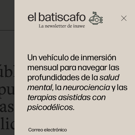
Un vehículo de inmersión
ública Checa
mensual para navegar las
profundidades de la
salud
puerta a la
mental
, la
neurociencia
y las
terapias asistidas con
 asistida con
psicodélicos
.
licos para