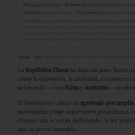
Por:
Lucía López Abad
·
Revisado por:
Gerardo Gonzalo Mier (revi
Publicado:
29 de julio de 2025 ·
Última revisión:
26 de enero de 2026
Investigadora en neurociencia clínica, formada en Psicología y especializa
neurociencia clínica y cognitiva, participando en proyectos en centros como
sustancias psicoactivas. Su formación combina la investigación con neuro
con Inawe en la divulgación científica, acercando las terapias asistidas con 
Portada
»
Blog
»
La República Checa abre la puerta a la terapia asistida 
La
República Checa
ha dado un paso histórico
como la depresión, la ansiedad, el trastorno
del mundo —tras
Suiza
y
Australia
— en abrir
El Parlamento checo ha
aprobado por amplia
autorizadas y bajo supervisión psiquiátrica,
clínicas aún se están definiendo, la ley prior
que se prevé favorable.