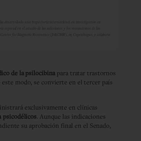
ha desarrollado una trayectoria internacional en investigación en
s especial en el estudio de las adicciones y los mecanismos de las
arch Centre for Magnetic Resonance (DRCMR), en Copenhague, y colabora
ico de la psilocibina
para tratar trastornos
 este modo, se convierte en el tercer país
inistrará exclusivamente en clínicas
n psicodélicos
. Aunque las indicaciones
endiente su aprobación final en el Senado,