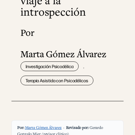
viaje a la
introspección
Por
Marta Gómez Álvarez
Investigación Psicodélica
, 
Terapia Asistida con Psicodélicos
Por:
Marta Gómez Álvarez
·
Revisado por:
Gerardo
Gonzalo Mier (revisor clínico)