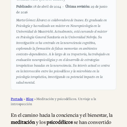
Publicado:
18 de abril de 2024 ·
Última revisión:
29 de junio
de 2026
Marta Gómez Álvarez es colaboradora de Inawe. Es graduada en
Psicología y ha realizado un máster en Neuropsicología en la
Universidad de Maastricht. Actualmente, está cursando el máster
en Psicología General Sanitaria en la Universidad Nebrija. Su
investigación se ha centrado en la neurociencia cognitiva,
explorando la formación de falsas memorias en ambientes
contexto-dependientes. A lo largo de su trayectoria, ha trabajado en
evaluación neuropsicológica y en el desarrollo de estrategias
terapéuticas basadas en la neurociencia. Su interés actual se centra
en la intersección entre los psicodélicos y la microbiota en la
psicología terapéutica, investigando su potencial impacto en la
salud mental.
Portada
»
Blog
»
Meditación y psicodélicos. Un viaje a la
introspección
En el camino hacia la conciencia y el bienestar, la
meditación
y los
psicodélicos
se han convertido