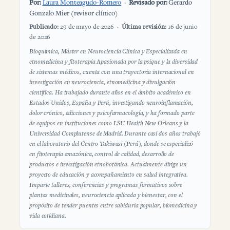
Por:
Laura Monteagudo-Romero
·
Revisado por:
Gerardo
Gonzalo Mier (revisor clínico)
Publicado:
29 de mayo de 2026 ·
Última revisión:
16 de junio
de 2026
Bioquímica, Máster en Neurociencia Clínica y Especializada en
etnomedicina y fitoterapia Apasionada por la psique y la diversidad
de sistemas médicos, cuenta con una trayectoria internacional en
investigación en neurociencia, etnomedicina y divulgación
científica. Ha trabajado durante años en el ámbito académico en
Estados Unidos, España y Perú, investigando neuroinflamación,
dolor crónico, adicciones y psicofarmacología, y ha formado parte
de equipos en instituciones como LSU Health New Orleans y la
Universidad Complutense de Madrid. Durante casi dos años trabajó
en el laboratorio del Centro Takiwasi (Perú), donde se especializó
en fitoterapia amazónica, control de calidad, desarrollo de
productos e investigación etnobotánica. Actualmente dirige un
proyecto de educación y acompañamiento en salud integrativa.
Imparte talleres, conferencias y programas formativos sobre
plantas medicinales, neurociencia aplicada y bienestar, con el
propósito de tender puentes entre sabiduría popular, biomedicina y
vida cotidiana.